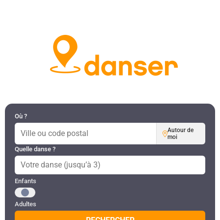
DANSES PAR RÉGION
MON COMPTE
Où ?
Autour de
moi
Quelle danse ?
Public recherché
Enfants
Adultes