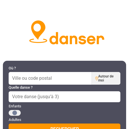
DANSES PAR RÉGION
MON COMPTE
Où ?
Autour de
moi
Quelle danse ?
Public recherché
Enfants
Adultes