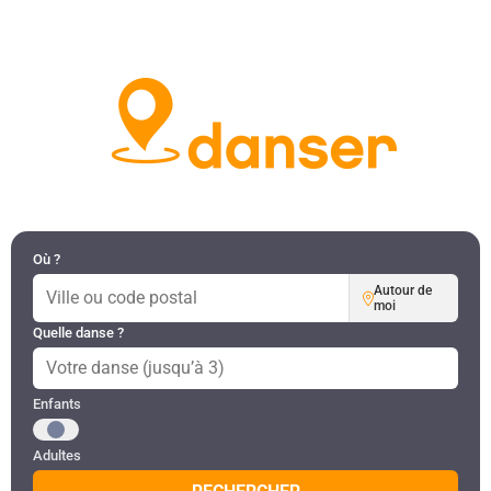
DANSES PAR RÉGION
MON COMPTE
Où ?
Autour de
moi
Quelle danse ?
Public recherché
Enfants
Adultes