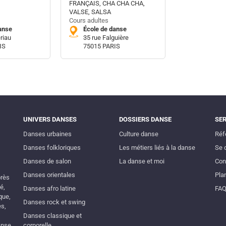
FRANÇAIS, CHA CHA CHA,
VALSE, SALSA
Cours adultes
anse
École de danse
riau
35 rue Falguière
IS
75015 PARIS
UNIVERS DANSES
DOSSIERS DANSE
SE
Danses urbaines
Culture danse
Réf
Danses folkloriques
Les métiers liés à la danse
Se 
Danses de salon
La danse et moi
Con
Danses orientales
Plan
près
é,
Danses afro latine
FA
que,
Danses rock et swing
es,
Danses classique et
anse
corporelle