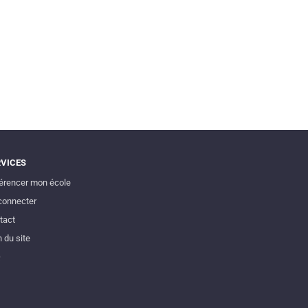
RVICES
érencer mon école
connecter
tact
 du site
Q