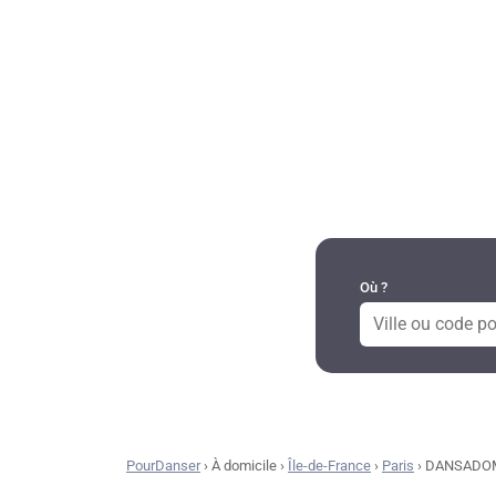
DANSES PAR RÉGION
Où ?
PourDanser
›
À domicile
›
Île-de-France
›
Paris
›
DANSADO