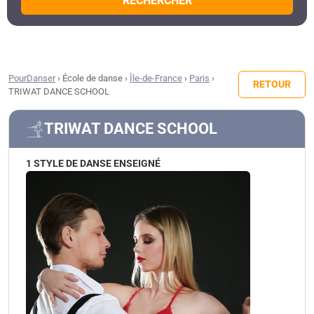
RECHERCHER
PourDanser
›
École de danse
›
Île-de-France
›
Paris
›
RETOUR
TRIWAT DANCE SCHOOL
TRIWAT DANCE SCHOOL
1 STYLE DE DANSE ENSEIGNÉ