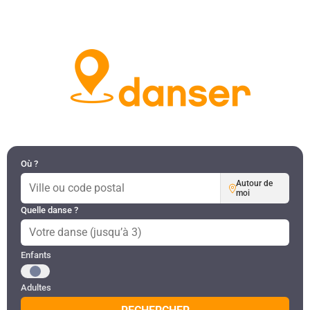
DANSES PAR RÉGION
MON COMPTE
Où ?
Autour de
moi
Quelle danse ?
Public recherché
Enfants
Adultes