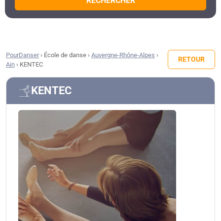
RECHERCHER
PourDanser
›
École de danse
›
Auvergne-Rhône-Alpes
›
RETOUR
Ain
›
KENTEC
KENTEC