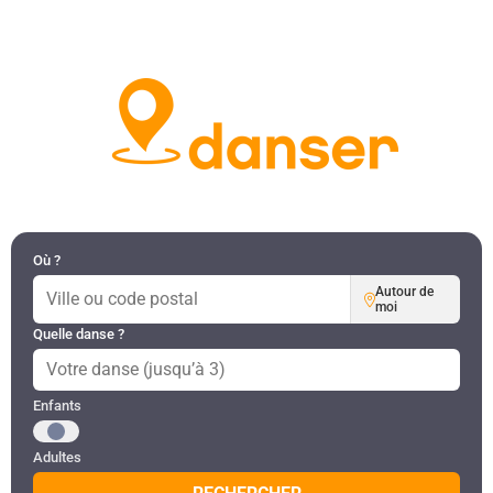
DANSES PAR RÉGION
MON COMPTE
Où ?
Autour de
moi
Quelle danse ?
Public recherché
Enfants
Adultes