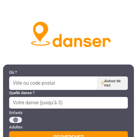
DANSES PAR RÉGION
MON COMPTE
Où ?
Autour de
moi
Quelle danse ?
Public recherché
Enfants
Adultes