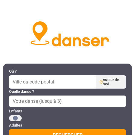
DANSES PAR RÉGION
MON COMPTE
Où ?
Autour de
moi
Quelle danse ?
Public recherché
Enfants
Adultes