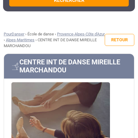
RECHERCHER
PourDanser
›
École de danse
›
Provence-Alpes-Côte d'Azur
RETOUR
›
Alpes-Maritimes
›
CENTRE INT DE DANSE MIREILLE
MARCHANDOU
CENTRE INT DE DANSE MIREILLE
MARCHANDOU