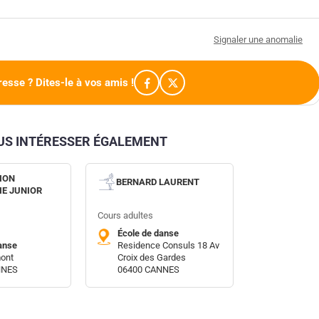
Signaler une anomalie
resse ? Dites-le à vos amis !
OUS INTÉRESSER ÉGALEMENT
ION
BERNARD LAURENT
E JUNIOR
Cours adultes
École de danse
anse
Residence Consuls 18 Av
mont
Croix des Gardes
NNES
06400 CANNES