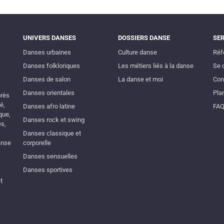
UNIVERS DANSES
DOSSIERS DANSE
SE
Danses urbaines
Culture danse
Réf
Danses folkloriques
Les métiers liés à la danse
Se 
Danses de salon
La danse et moi
Con
Danses orientales
Plan
près
é,
Danses afro latine
FA
que,
Danses rock et swing
es,
Danses classique et
anse
corporelle
Danses sensuelles
Danses sportives
t