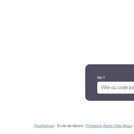
DANSES PAR RÉGION
Où ?
PourDanser
›
École de danse
›
Provence-Alpes-Côte d'Azur