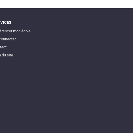
RVICES
érencer mon école
connecter
tact
 du site
Q