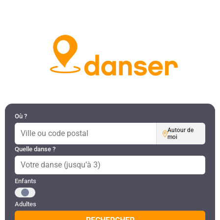
DANSES PAR RÉGION
MON COMPTE
Où ?
Autour de
moi
Quelle danse ?
Public recherché
Enfants
Adultes