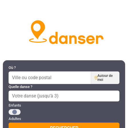
DANSES PAR RÉGION
MON COMPTE
Où ?
Autour de
moi
Quelle danse ?
Public recherché
Enfants
Adultes