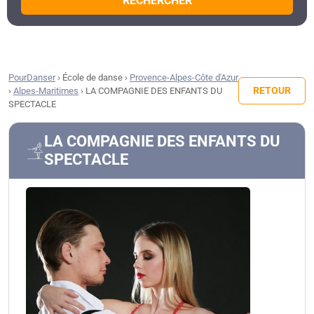
RECHERCHER
PourDanser
›
École de danse
›
Provence-Alpes-Côte d'Azur
RETOUR
›
Alpes-Maritimes
›
LA COMPAGNIE DES ENFANTS DU
SPECTACLE
LA COMPAGNIE DES ENFANTS DU
SPECTACLE