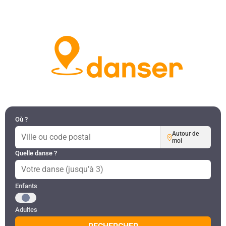
DANSES PAR RÉGION
MON COMPTE
Où ?
Autour de
moi
Quelle danse ?
Public recherché
Enfants
Adultes