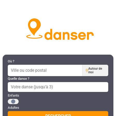
DANSES PAR RÉGION
MON COMPTE
Où ?
Autour de
moi
Quelle danse ?
Public recherché
Enfants
Adultes