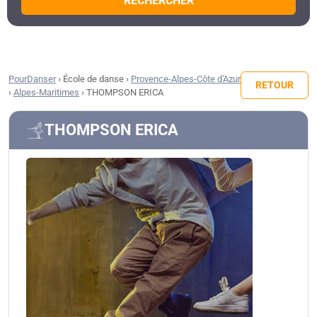
RECHERCHER
PourDanser
›
École de danse
›
Provence-Alpes-Côte d'Azur
RETOUR
›
Alpes-Maritimes
›
THOMPSON ERICA
THOMPSON ERICA