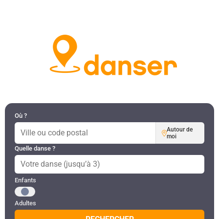
DANSES PAR RÉGION
MON COMPTE
Où ?
Autour de
moi
Quelle danse ?
Public recherché
Enfants
Adultes