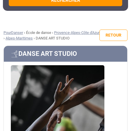
RECHERCHER
PourDanser
›
École de danse
›
Provence-Alpes-Côte d'Azur
RETOUR
›
Alpes-Maritimes
›
DANSE ART STUDIO
DANSE ART STUDIO