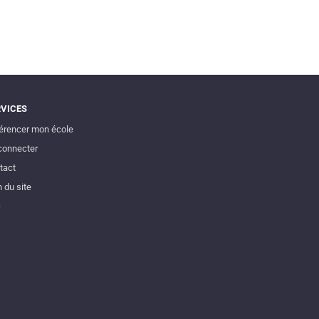
RVICES
érencer mon école
connecter
tact
 du site
Q