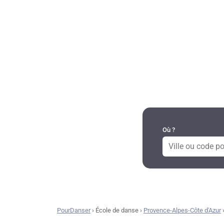
DANSES PAR RÉGION
Où ?
PourDanser
›
École de danse
›
Provence-Alpes-Côte d'Azur