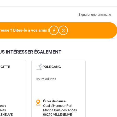
Signaler une anomalie
resse ? Dites-le à vos amis !
OUS INTÉRESSER ÉGALEMENT
IGITTE
POLE GANG
Cours adultes
École de danse
anse
Quai d'Honneur Port
ives
Marina Baie des Anges
LLENEUVE
06270 VILLENEUVE