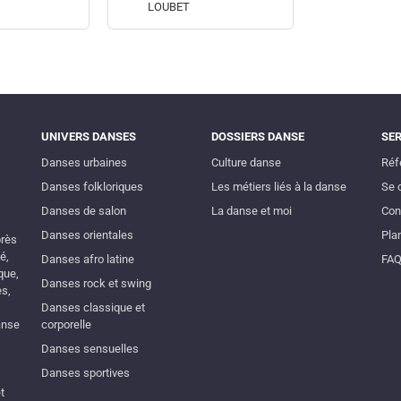
LOUBET
UNIVERS DANSES
DOSSIERS DANSE
SE
Danses urbaines
Culture danse
Réf
Danses folkloriques
Les métiers liés à la danse
Se 
Danses de salon
La danse et moi
Con
Danses orientales
Plan
près
é,
Danses afro latine
FA
que,
Danses rock et swing
es,
Danses classique et
anse
corporelle
Danses sensuelles
Danses sportives
t