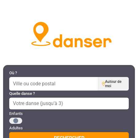
DANSES PAR RÉGION
MON COMPTE
Où ?
Autour de
moi
Quelle danse ?
Public recherché
Enfants
Adultes