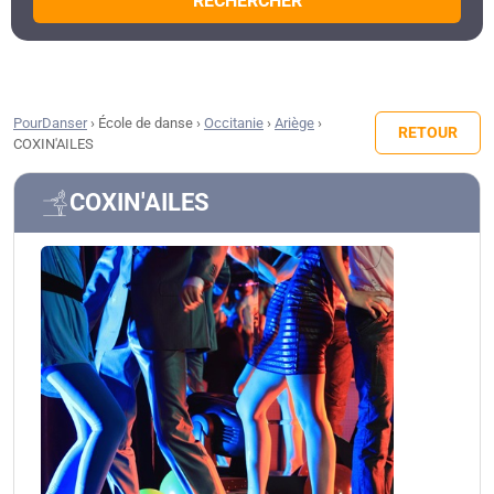
RECHERCHER
PourDanser
›
École de danse
›
Occitanie
›
Ariège
›
RETOUR
COXIN'AILES
COXIN'AILES