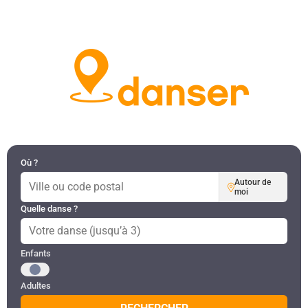
DANSES PAR RÉGION
MON COMPTE
Où ?
Autour de
moi
Quelle danse ?
Public recherché
Enfants
Adultes