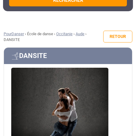
RECHERCHER
PourDanser
›
École de danse
›
Occitanie
›
Aude
›
RETOUR
DANSITE
DANSITE