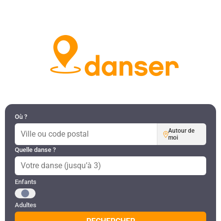
DANSES PAR RÉGION
MON COMPTE
Où ?
Autour de
moi
Quelle danse ?
Public recherché
Enfants
Adultes