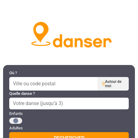
DANSES PAR RÉGION
MON COMPTE
Où ?
Autour de
moi
Quelle danse ?
Public recherché
Enfants
Adultes