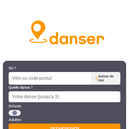
DANSES PAR RÉGION
MON COMPTE
Où ?
Autour de
moi
Quelle danse ?
Public recherché
Enfants
Adultes