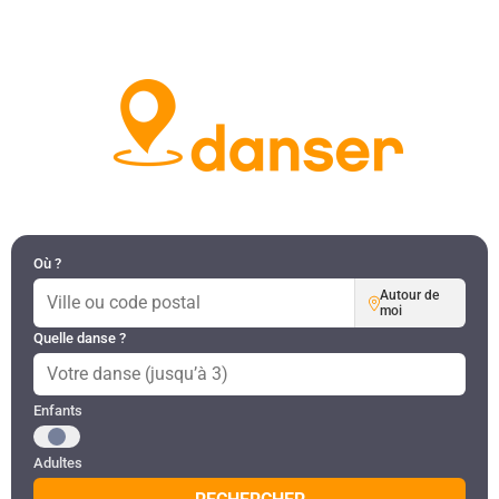
DANSES PAR RÉGION
MON COMPTE
Où ?
Autour de
moi
Quelle danse ?
Public recherché
Enfants
Adultes