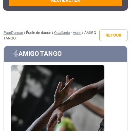
RECHERCHER
PourDanser
›
École de danse
›
Occitanie
›
Aude
›
AMIGO
RETOUR
TANGO
AMIGO TANGO