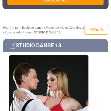
RECHERCHER
PourDanser
›
École de danse
›
Provence-Alpes-Côte d'Azur
RETOUR
›
Bouches-du-Rhône
›
STUDIO DANSE 13
STUDIO DANSE 13