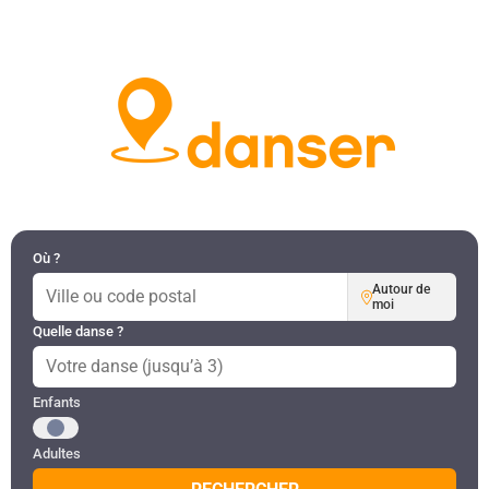
DANSES PAR RÉGION
MON COMPTE
Où ?
Autour de
moi
Quelle danse ?
Public recherché
Enfants
Adultes