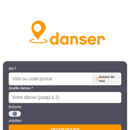
DANSES PAR RÉGION
MON COMPTE
Où ?
Autour de
moi
Quelle danse ?
Public recherché
Enfants
Adultes