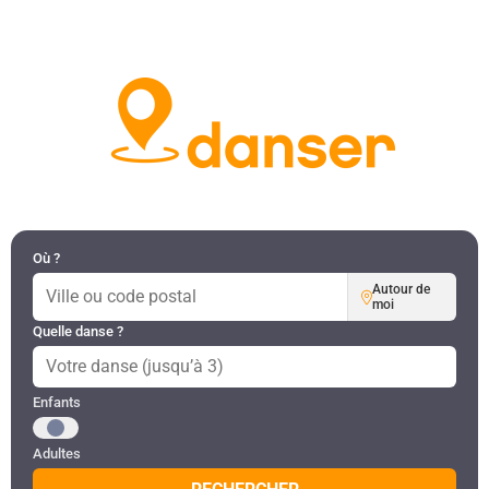
DANSES PAR RÉGION
MON COMPTE
Où ?
Autour de
moi
Quelle danse ?
Public recherché
Enfants
Adultes