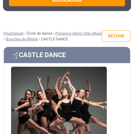
RECHERCHER
PourDanser
›
École de danse
›
Provence-Alpes-Côte d'Azur
RETOUR
›
Bouches-du-Rhône
›
CASTLE DANCE
CASTLE DANCE