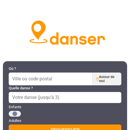
DANSES PAR RÉGION
MON COMPTE
Où ?
Autour de
moi
Quelle danse ?
Public recherché
Enfants
Adultes