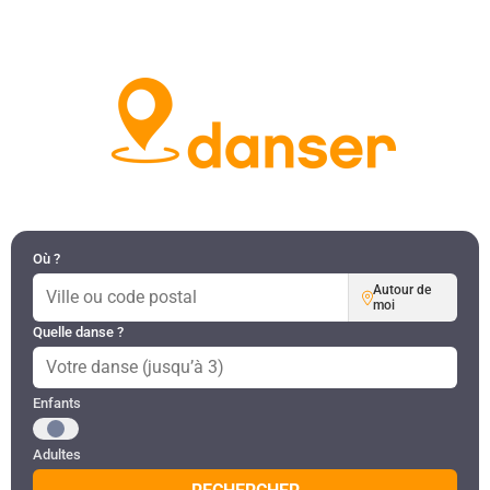
DANSES PAR RÉGION
MON COMPTE
Où ?
Autour de
moi
Quelle danse ?
Public recherché
Enfants
Adultes