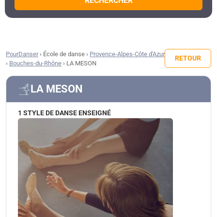
RECHERCHER
PourDanser
›
École de danse
›
Provence-Alpes-Côte d'Azur
RETOUR
›
Bouches-du-Rhône
›
LA MESON
LA MESON
1 STYLE DE DANSE ENSEIGNÉ