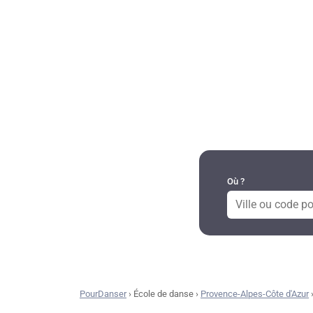
DANSES PAR RÉGION
Où ?
PourDanser
›
École de danse
›
Provence-Alpes-Côte d'Azur