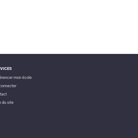
RVICES
érencer mon école
connecter
tact
 du site
Q