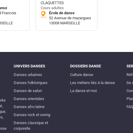
CLAQUETTES
anse
Cours adultes
d Francois
École de danse
52 Avenue de mazargues
RSEILLE
13008 MARSEILLE
UNIVERS DANSES
DOSSIERS DANSE
SE
Danses urbaines
Culture danse
Réf
Danses folkloriques
Les métiers liés à la danse
Se 
Danses de salon
La danse et moi
Con
Danses orientales
Plan
près
é,
Danses afro latine
FA
que,
Danses rock et swing
es,
Danses classique et
anse
corporelle