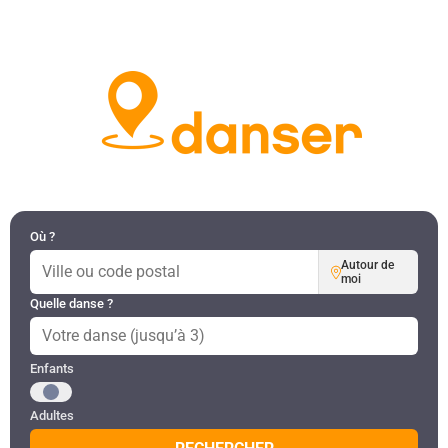
DANSES PAR RÉGION
MON COMPTE
Où ?
Autour de
moi
Quelle danse ?
Public recherché
Enfants
Adultes