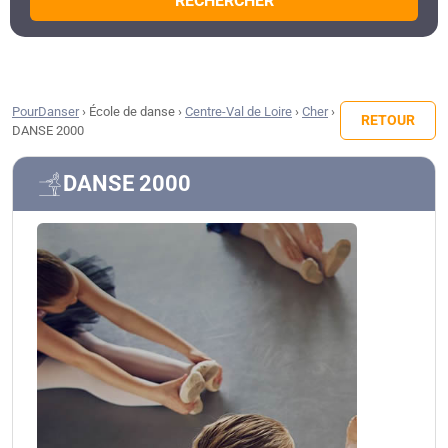
RECHERCHER
PourDanser
›
École de danse
›
Centre-Val de Loire
›
Cher
›
RETOUR
DANSE 2000
DANSE 2000