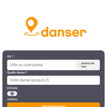
DANSES PAR RÉGION
MON COMPTE
Où ?
Autour de
moi
Quelle danse ?
Public recherché
Enfants
Adultes