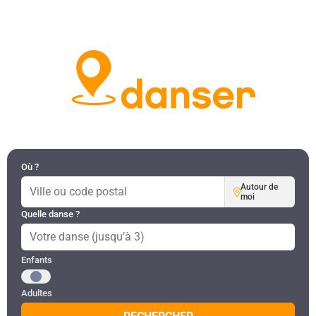
DANSES PAR RÉGION
MON COMPTE
Où ?
Autour de
moi
Quelle danse ?
Public recherché
Enfants
Adultes