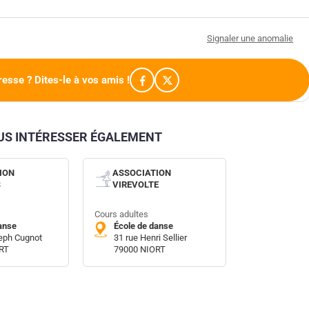
Signaler une anomalie
resse ? Dites-le à vos amis !
OUS INTÉRESSER ÉGALEMENT
ION
ASSOCIATION
S
VIREVOLTE
Cours adultes
anse
École de danse
eph Cugnot
31 rue Henri Sellier
RT
79000 NIORT