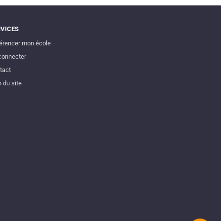
RVICES
érencer mon école
connecter
tact
 du site
Q