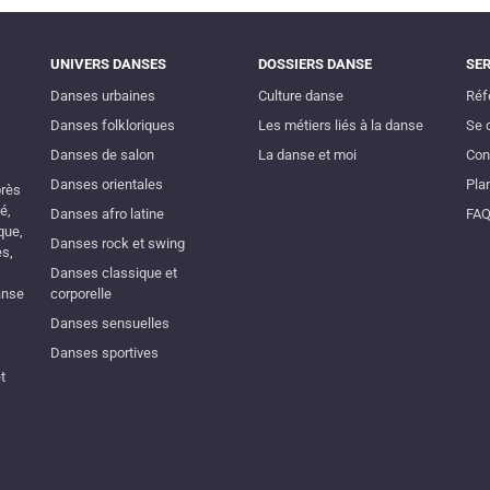
UNIVERS DANSES
DOSSIERS DANSE
SE
Danses urbaines
Culture danse
Réf
Danses folkloriques
Les métiers liés à la danse
Se 
Danses de salon
La danse et moi
Con
Danses orientales
Plan
près
é,
Danses afro latine
FA
que,
Danses rock et swing
es,
Danses classique et
anse
corporelle
Danses sensuelles
Danses sportives
t