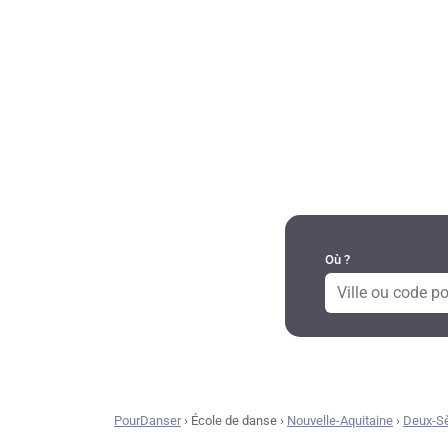
DANSES PAR RÉGION
Où ?
PourDanser
›
École de danse
›
Nouvelle-Aquitaine
›
Deux-S