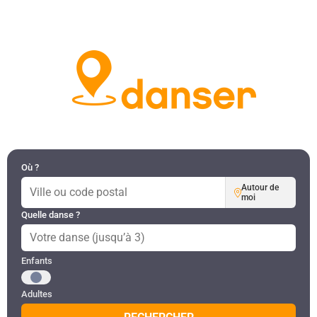
DANSES PAR RÉGION
MON COMPTE
Où ?
Autour de
moi
Quelle danse ?
Public recherché
Enfants
Adultes