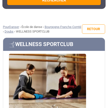
RECHERCHER
PourDanser
›
École de danse
›
Bourgogne-Franche-Comté
RETOUR
›
Doubs
›
WELLNESS SPORTCLUB
WELLNESS SPORTCLUB