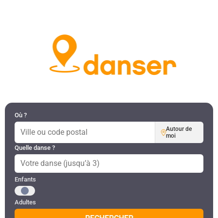
DANSES PAR RÉGION
MON COMPTE
Où ?
Autour de
moi
Quelle danse ?
Public recherché
Enfants
Adultes