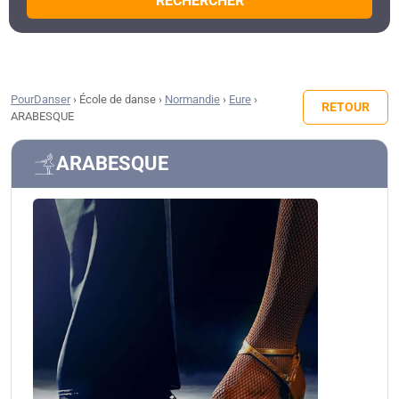
RECHERCHER
PourDanser
›
École de danse
›
Normandie
›
Eure
›
RETOUR
ARABESQUE
ARABESQUE