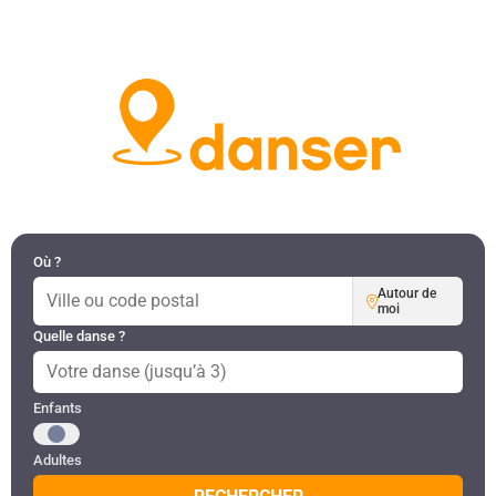
DANSES PAR RÉGION
MON COMPTE
Où ?
Autour de
moi
Quelle danse ?
Public recherché
Enfants
Adultes