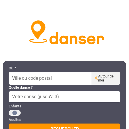
DANSES PAR RÉGION
MON COMPTE
Où ?
Autour de
moi
Quelle danse ?
Public recherché
Enfants
Adultes