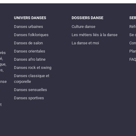
UNIVERS DANSES
DOSSIERS DANSE
SE
Danses urbaines
Culture danse
Réf
Danses folkloriques
Les métiers liés à la danse
Se 
Danses de salon
La danse et moi
Con
Danses orientales
Plan
près
é,
Danses afro latine
FA
que,
Danses rock et swing
es,
Danses classique et
anse
corporelle
Danses sensuelles
Danses sportives
t