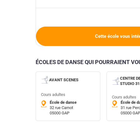
Cette école vous inté
ÉCOLES DE DANSE QUI POURRAIENT V
CENTRE D
AVANT SCENES
STUDIO 31
Cours adultes
Cours adultes
École de danse
École de d
32 rue Carnot
31 rue Pero
05000 GAP
05000 GA