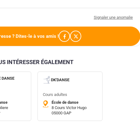
Signaler une anomalie
resse ? Dites-le à vos amis !
OUS INTÉRESSER ÉGALEMENT
E DANSE
DK'DANSE
Cours adultes
anse
École de danse
liere
8 Cours Victor Hugo
P
05000 GAP