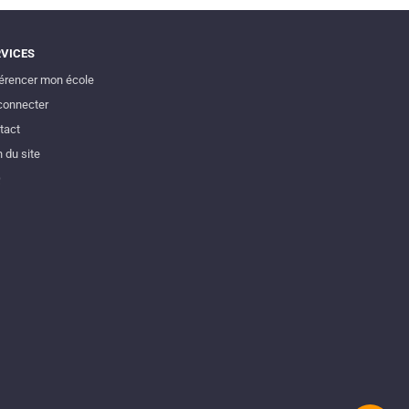
RVICES
érencer mon école
connecter
tact
 du site
Q