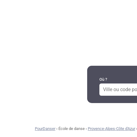
DANSES PAR RÉGION
Où ?
PourDanser
›
École de danse
›
Provence-Alpes-Côte d'Azur