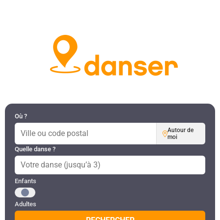
DANSES PAR RÉGION
MON COMPTE
Où ?
Autour de
moi
Quelle danse ?
Public recherché
Enfants
Adultes