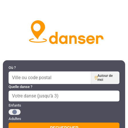
DANSES PAR RÉGION
MON COMPTE
Où ?
Autour de
moi
Quelle danse ?
Public recherché
Enfants
Adultes