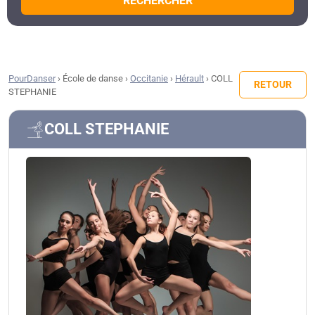
RECHERCHER
PourDanser
›
École de danse
›
Occitanie
›
Hérault
›
COLL
RETOUR
STEPHANIE
COLL STEPHANIE