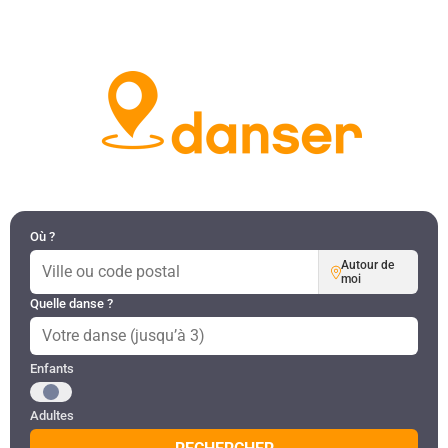
DANSES PAR RÉGION
MON COMPTE
Où ?
Autour de
moi
Quelle danse ?
Public recherché
Enfants
Adultes