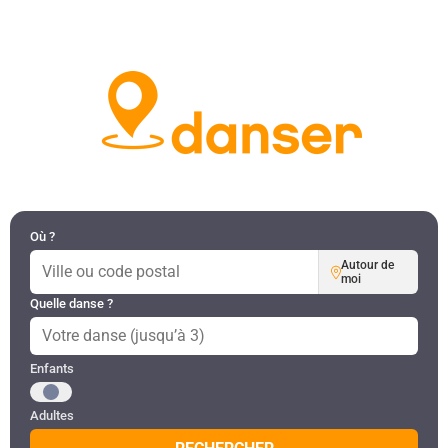
DANSES PAR RÉGION
MON COMPTE
Où ?
Autour de
moi
Quelle danse ?
Public recherché
Enfants
Adultes