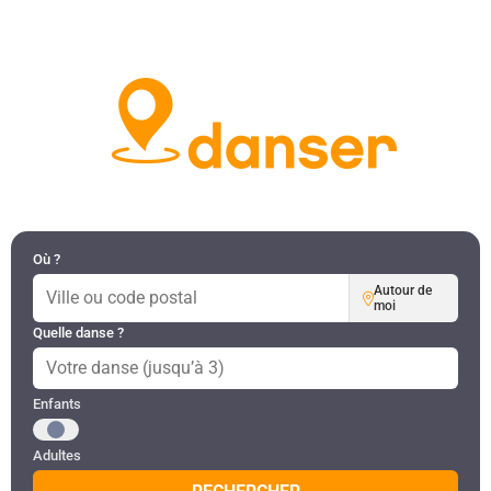
DANSES PAR RÉGION
MON COMPTE
Où ?
Autour de
moi
Quelle danse ?
Public recherché
Enfants
Adultes