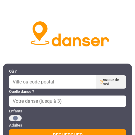
DANSES PAR RÉGION
MON COMPTE
Où ?
Autour de
moi
Quelle danse ?
Public recherché
Enfants
Adultes