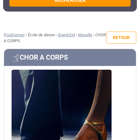
RECHERCHER
PourDanser
›
École de danse
›
Grand Est
›
Moselle
›
CHOR
RETOUR
A CORPS
CHOR A CORPS