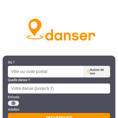
DANSES PAR RÉGION
MON COMPTE
Où ?
Autour de
moi
Quelle danse ?
Public recherché
Enfants
Adultes