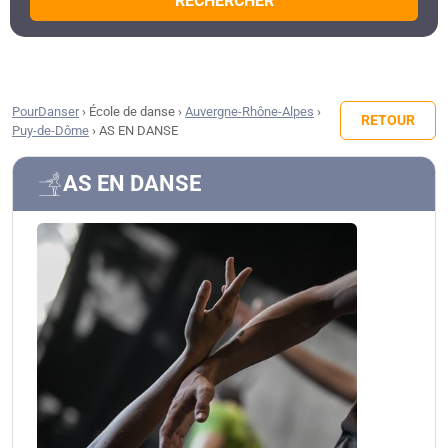
RECHERCHER
PourDanser
›
École de danse
›
Auvergne-Rhône-Alpes
›
RETOUR
Puy-de-Dôme
›
AS EN DANSE
AS EN DANSE