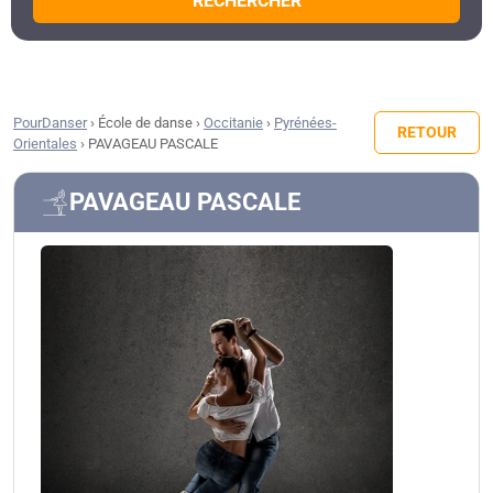
RECHERCHER
PourDanser
›
École de danse
›
Occitanie
›
Pyrénées-
RETOUR
Orientales
›
PAVAGEAU PASCALE
PAVAGEAU PASCALE