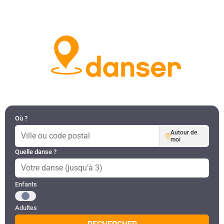
DANSES PAR RÉGION
MON COMPTE
Où ?
Autour de
moi
Quelle danse ?
Public recherché
Enfants
Adultes