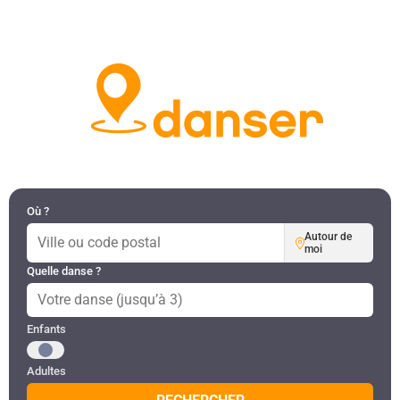
DANSES PAR RÉGION
MON COMPTE
Où ?
Autour de
moi
Quelle danse ?
Public recherché
Enfants
Adultes