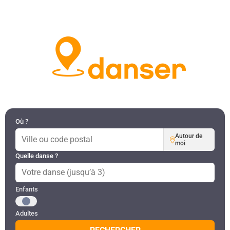
DANSES PAR RÉGION
MON COMPTE
Où ?
Autour de
moi
Quelle danse ?
Public recherché
Enfants
Adultes