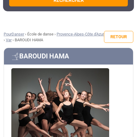
RECHERCHER
PourDanser
›
École de danse
›
Provence-Alpes-Côte d'Azur
RETOUR
›
Var
›
BAROUDI HAMA
BAROUDI HAMA