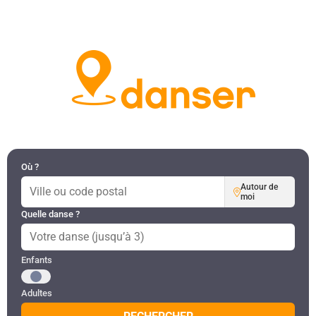
DANSES PAR RÉGION
MON COMPTE
Où ?
Autour de
moi
Quelle danse ?
Public recherché
Enfants
Adultes