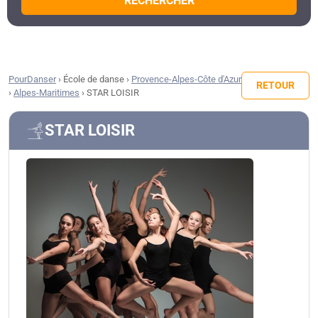
RECHERCHER
PourDanser
›
École de danse
›
Provence-Alpes-Côte d'Azur
RETOUR
›
Alpes-Maritimes
›
STAR LOISIR
STAR LOISIR